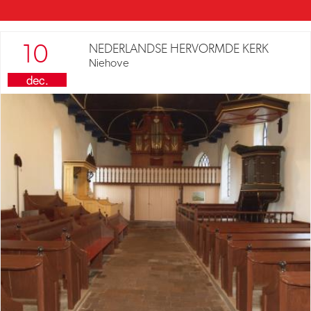
Vaktaal
10
NEDERLANDSE HERVORMDE KERK
Niehove
dec.