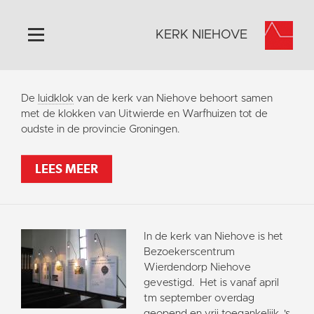
KERK NIEHOVE
Home
De
luidklok
van de kerk van Niehove behoort samen
Algemeen
met de klokken van Uitwierde en Warfhuizen tot de
oudste in de provincie Groningen.
Historie
Omgeving
LEES MEER
Activiteiten
Verhuur
Bezoekerscentrum
In de kerk van Niehove is het
Foto's
Bezoekerscentrum
Wierdendorp Niehove
Doneer
gevestigd. Het is vanaf april
Contact
tm september overdag
geopend en vrij toegankelijk. 's