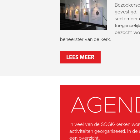
Bezoekersc
gevestigd. H
september 
toegankelij
bezocht wo
beheerster van de kerk.
LEES MEER
AGEN
In veel van de SOGK-kerken wor
activiteiten georganiseerd. In de
een overzicht.