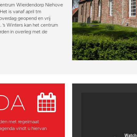
entrum Wierdendorp Niehove
et is vanaf april tm
overdag geopend en vrij
k. 's Winters kan het centrum
rden in overleg met de
DA
den met regelmaat
 agenda vindt u hiervan