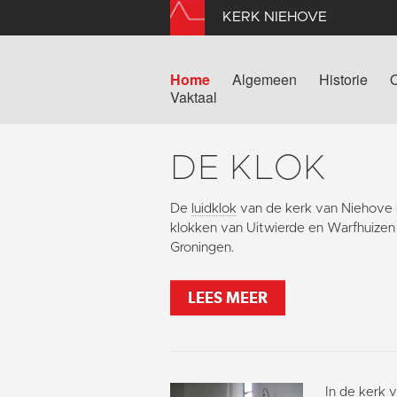
KERK NIEHOVE
Home
Algemeen
Historie
Vaktaal
DE KLOK
De
luidklok
van de kerk van Niehove
klokken van Uitwierde en Warfhuizen 
Groningen.
LEES MEER
In de kerk 