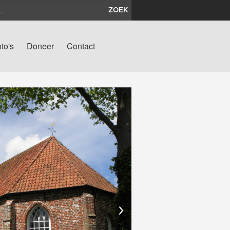
ZOEK
to's
Doneer
Contact
›