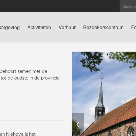
Omgeving
Activiteiten
Verhuur
Bezoekerscentrum
Fo
 behoort samen met de
tot de oudste in de provincie
‹
van Niehove is het