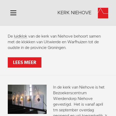
KERK NIEHOVE
Home
De
luidklok
van de kerk van Niehove behoort samen
Algemeen
met de klokken van Uitwierde en Warfhuizen tot de
oudste in de provincie Groningen.
Historie
Omgeving
LEES MEER
Activiteiten
Verhuur
Bezoekerscentrum
In de kerk van Niehove is het
Foto's
Bezoekerscentrum
Wierdendorp Niehove
Doneer
gevestigd. Het is vanaf april
Contact
tm september overdag
geopend en vrij toegankelijk. 's